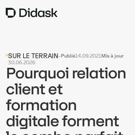
TRAINING
SUR LE TERRAIN
-
Publié
14.09.2021
Mis à jour
COACHING
NEW
30.06.2026
Pourquoi relation
USAGES
POURQUOI DIDASK ?
client et
TARIFS
formation
RESSOURCES
digitale forment
OBTENIR UNE DÉMO