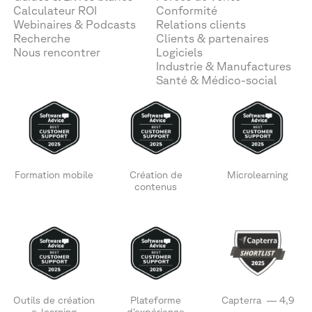
Calculateur ROI
Conformité
Webinaires & Podcasts
Relations clients
Recherche
Clients & partenaires
Nous rencontrer
Logiciels
Industrie & Manufactures
Santé & Médico-social
Formation mobile
Création de
Microlearning
contenus
Outils de création
Plateforme
Capterra — 4,9
e-learning
d’expérience