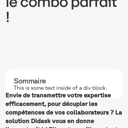
le combo parfait
!
POURQUOI D
RESSOURC
NOS USAG
TECHNOLOGIE
BLOG
ONBOARDIN
MANIFESTE
GUIDES
FORCES DE V
ACCOMPAGNE
RECHERCHE
CONFORMITÉ
Sommaire
This is some text inside of a div block.
TÉMOIGNAGES
ÉVÈNEMENTS 
RELATIONS C
Envie de transmettre votre expertise
efficacement, pour décupler les
INTÉGRATIONS
CLIENTS & P
compétences de vos collaborateurs ? La
LOGICIELS
solution Didask vous en donne