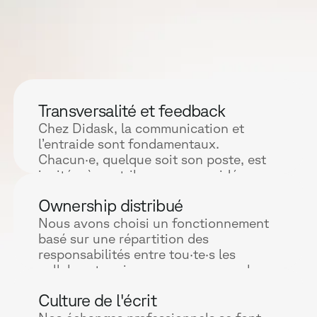
fédèrent et contribuent
à nous faire avancer
sereinement ensemble.
Transversalité et feedback
Chez Didask, la communication et
l’entraide sont fondamentaux.
Chacun·e, quelque soit son poste, est
invité·e à contribuer avec ses idées ou
son ressenti, et peut s'exprimer sur
Ownership distribué
tous les projets. Nous prêtons
attention à reconnaitre la valeur du
Nous avons choisi un fonctionnement
travail des autres et nous
basé sur une répartition des
encourageons le partage continu de
responsabilités entre tou·te·s les
feedbacks, que nous apprenons à
collaborateur·ice·s, que nous appelons
formuler et à accueillir de manière
l'ownership distribué. Juniors comme
Culture de l'écrit
constructive.
séniors, chacun·e prend en main le
pilotage de projets. Elle·il veille à