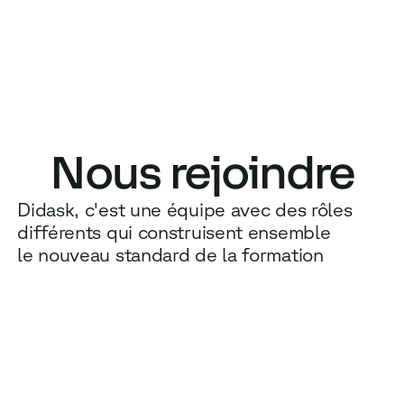
TRAINING
Nous rejoindre
COACHING
NEW
Didask, c'est une équipe avec des rôles
USAGES
différents qui construisent ensemble
POURQUOI DIDASK ?
le nouveau standard de la formation
TARIFS
RESSOURCES
OBTENIR UNE DÉMO