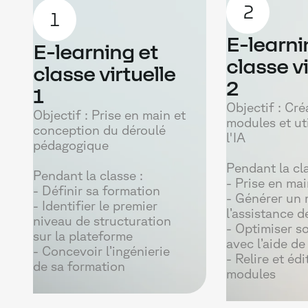
2
1
E-learni
E-learning et
classe vi
classe virtuelle
2
1
Objectif : Cré
Objectif : Prise en main et
modules et uti
conception du déroulé
l'IA
pédagogique
Pendant la cla
Pendant la classe :
- Prise en ma
- Définir sa formation
- Générer un
- Identifier le premier
l’assistance de
niveau de structuration
- Optimiser s
sur la plateforme
avec l’aide de 
- Concevoir l’ingénierie
- Relire et édi
de sa formation
modules