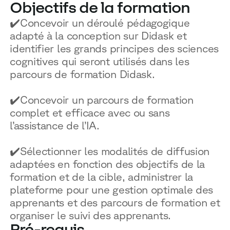
Objectifs de la formation
✔️Concevoir un déroulé pédagogique
adapté à la conception sur Didask et
identifier les grands principes des sciences
POURQUOI D
RESSOURC
NOS USAG
cognitives qui seront utilisés dans les
parcours de formation Didask.
TECHNOLOGIE
BLOG
ONBOARDIN
✔️Concevoir un parcours de formation
complet et efficace avec ou sans
MANIFESTE
GUIDES
FORCES DE V
l’assistance de l’IA.
ACCOMPAGNE
RECHERCHE
CONFORMITÉ
✔️Sélectionner les modalités de diffusion
adaptées en fonction des objectifs de la
TÉMOIGNAGES
ÉVÈNEMENTS 
RELATIONS C
formation et de la cible, administrer la
INTÉGRATIONS
CLIENTS & P
plateforme pour une gestion optimale des
apprenants et des parcours de formation et
LOGICIELS
organiser le suivi des apprenants.
Pré-requis