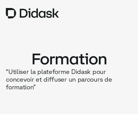
TRAINING
Formation
COACHING
NEW
“Utiliser la plateforme Didask pour
USAGES
concevoir et diffuser un parcours de
POURQUOI DIDASK ?
formation”
TARIFS
RESSOURCES
OBTENIR UNE DÉMO