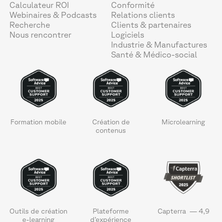
Calculateur ROI
Conformité
Webinaires & Podcasts
Relations clients
Recherche
Clients & partenaires
Nous rencontrer
Logiciels
Industrie & Manufactures
Santé & Médico-social
Formation mobile
Création de
Microlearning
contenus
Outils de création
Plateforme
Capterra — 4,9
e-learning
d’expérience