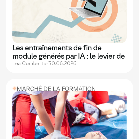
Les entraînements de fin de
module générés par IA : le levier de
performance que vos formations
Léa Combette
-
30.06.2026
n'ont pas encore activé
MARCHÉ DE LA FORMATION