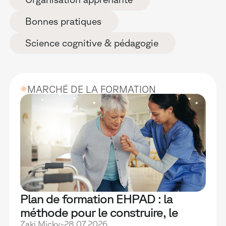
Bonnes pratiques
Science cognitive & pédagogie
MARCHÉ DE LA FORMATION
Plan de formation EHPAD : la
méthode pour le construire, le
financer et le rendre vraiment utile
Zaki Micky
-
28.07.2026