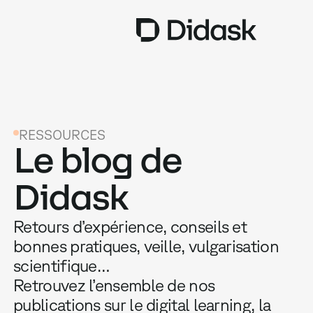
TRAINING
COACHING
NEW
RESSOURCES
Le blog de
USAGES
Didask
POURQUOI DIDASK ?
Retours d’expérience, conseils et
TARIFS
bonnes pratiques, veille, vulgarisation
RESSOURCES
scientifique…
Retrouvez l’ensemble de nos
publications sur le digital learning, la
OBTENIR UNE DÉMO