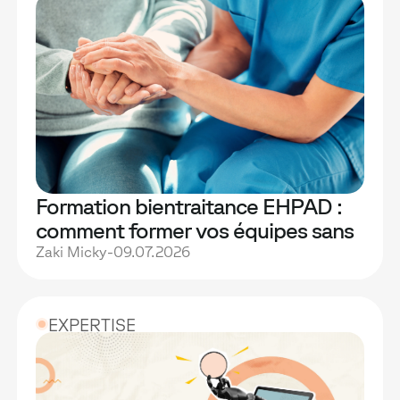
Formation bientraitance EHPAD :
comment former vos équipes sans
bloquer les soins
Zaki Micky
-
09.07.2026
EXPERTISE