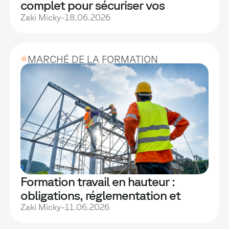
complet pour sécuriser vos
équipes et vos installations
Zaki Micky
-
18.06.2026
MARCHÉ DE LA FORMATION
Formation travail en hauteur :
obligations, réglementation et
bonnes pratiques pour protéger
Zaki Micky
-
11.06.2026
vos équipes