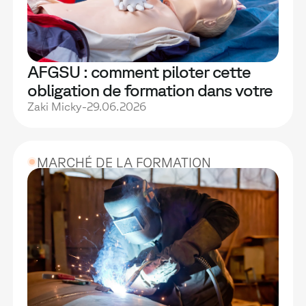
AFGSU : comment piloter cette
obligation de formation dans votre
établissement de santé
Zaki Micky
-
29.06.2026
MARCHÉ DE LA FORMATION