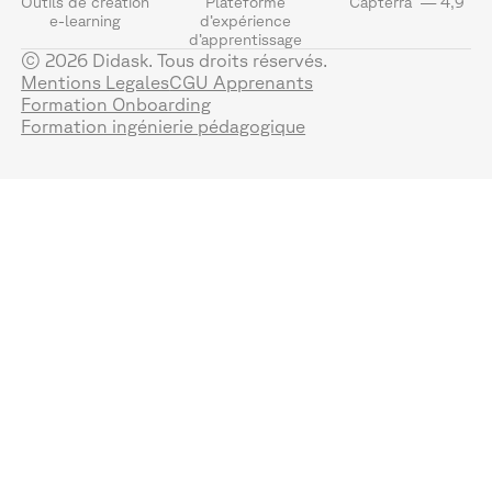
Outils de création
Plateforme
Capterra — 4,9
e-learning
d’expérience
d’apprentissage
© 2026 Didask. Tous droits réservés.
Mentions Legales
CGU Apprenants
Formation Onboarding
Formation ingénierie pédagogique