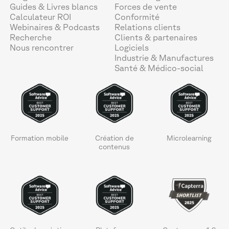
Guides & Livres blancs
Forces de vente
Calculateur ROI
Conformité
Webinaires & Podcasts
Relations clients
Recherche
Clients & partenaires
Nous rencontrer
Logiciels
Industrie & Manufactures
Santé & Médico-social
Formation mobile
Création de
Microlearning
contenus