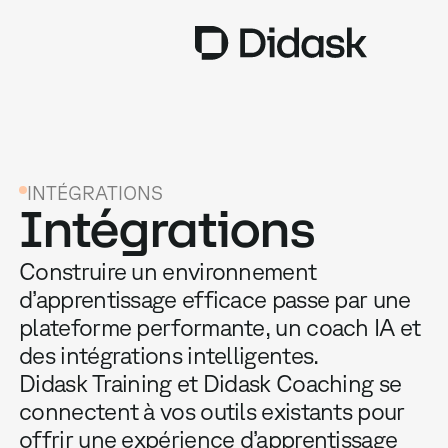
TRAINING
COACHING
NEW
INTÉGRATIONS
Intégrations
USAGES
Construire un environnement
POURQUOI DIDASK ?
d’apprentissage efficace passe par une
TARIFS
plateforme performante, un coach IA et
des intégrations intelligentes.
RESSOURCES
Didask Training et Didask Coaching se
connectent à vos outils existants pour
offrir une expérience d’apprentissage
OBTENIR UNE DÉMO