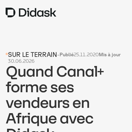
TRAINING
SUR LE TERRAIN
-
Publié
25.11.2020
Mis à jour
COACHING
NEW
30.06.2026
Quand Canal+
USAGES
POURQUOI DIDASK ?
forme ses
TARIFS
vendeurs en
RESSOURCES
Afrique avec
OBTENIR UNE DÉMO