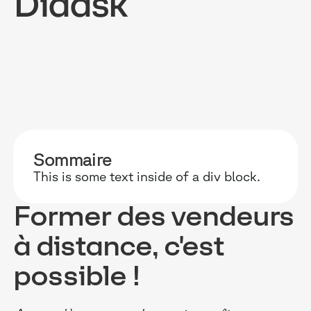
Didask
POURQUOI D
RESSOURC
NOS USAG
TECHNOLOGIE
BLOG
ONBOARDIN
Sommaire
MANIFESTE
GUIDES
FORCES DE V
This is some text inside of a div block.
ACCOMPAGNE
RECHERCHE
CONFORMITÉ
Former des vendeurs
TÉMOIGNAGES
ÉVÈNEMENTS 
RELATIONS C
à distance, c'est
INTÉGRATIONS
CLIENTS & P
possible !
LOGICIELS