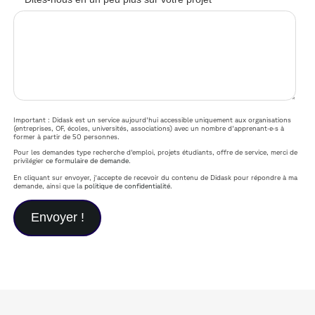
Important : Didask est un service aujourd'hui accessible uniquement aux organisations
(entreprises, OF, écoles, universités, associations) avec un nombre d'apprenant·e·s à
former à partir de 50 personnes.
Pour les demandes type recherche d'emploi, projets étudiants, offre de service, merci de
privilégier
ce formulaire de demande
.
En cliquant sur envoyer, j'accepte de recevoir du contenu de Didask pour répondre à ma
demande, ainsi que la
politique de confidentialité
.