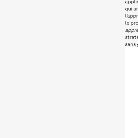
appli
qui a
l’app
le pr
appr
strat
sans