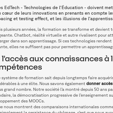
es EdTech - Technologies de l'Éducation - doivent met
u cœur de leurs innovations en prenants en compte le
acing et testing effect, et les illusions de l'apprentis
s plusieurs années, la formation se transforme et devient t
eante. Chatbot, réalité virtuelle et autre rivalisent pour att
erger dans son apprentissage. Si ces technologies rendent l
ante, elles ne suffisent pas pour permettre un apprentissag
 l'accès aux connaissances à l
mpétences
 système de formation sait depuis longtemps faire acquéri
dérables à une élite. Nous savons également
donner accès
us grand nombre. Notre société l’a montré depuis 50 ans pa
daire, la démocratisation progressive de l’enseignement s
loppement des MOOCs.
e nous montrent des comparaisons internationales comme
 simplement la persistance du chômage, c’est que nous avo