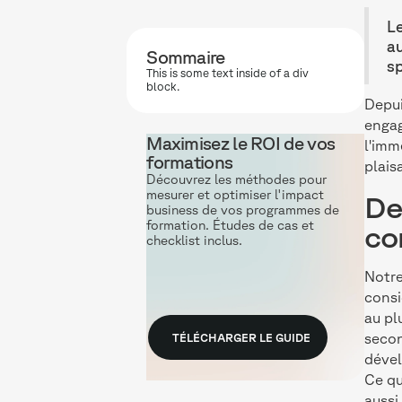
L
a
Sommaire
sp
This is some text inside of a div
block.
Depui
engag
Maximisez le ROI de vos
l'imm
formations
plais
Découvrez les méthodes pour
mesurer et optimiser l'impact
De
business de vos programmes de
formation. Études de cas et
co
checklist inclus.
Notre
consi
au pl
secon
TÉLÉCHARGER LE GUIDE
déve
Ce qu
aussi