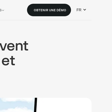
FR
S
OBTENIR UNE DÉMO
ivent
 et