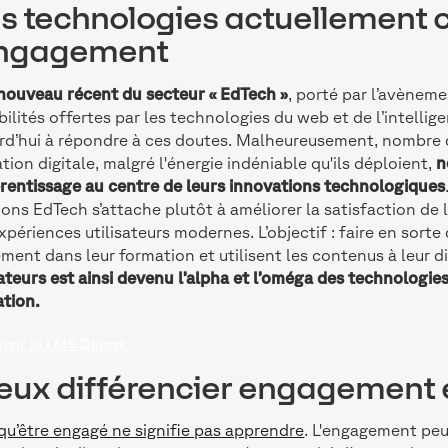
s technologies actuellement 
engagement
nouveau récent du secteur « EdTech »
, porté par l’avènem
bilités offertes par les technologies du web et de l’intelligen
rd’hui à répondre à ces doutes. Malheureusement, nombre d
tion digitale, malgré l'énergie indéniable qu'ils déploient,
n
rentissage au centre de leurs innovations technologiques
ions EdTech s’attache plutôt à améliorer la satisfaction de
xpériences utilisateurs modernes. L’objectif : faire en sort
ement dans leur formation et utilisent les contenus à leur d
sateurs est ainsi devenu l’alpha et l’oméga des technologie
tion.
vrir le LMS Didask
eux différencier engagement 
qu’être engagé ne signifie pas apprendre
. L'engagement peu