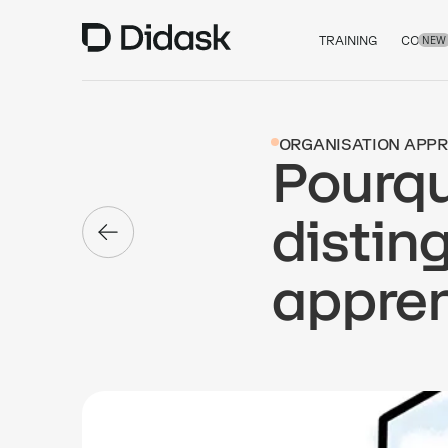
TRAINING
COACH
NEW
ORGANISATION APP
Pourqu
distin
appre