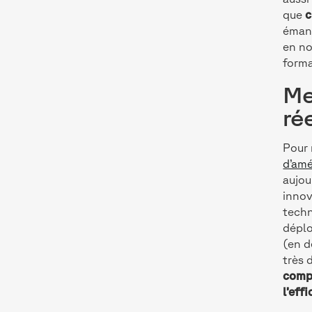
que
c
émanc
en no
forma
Me
ré
Pour 
d’amé
aujou
innov
techn
déplo
(en d
très 
compt
l’eff