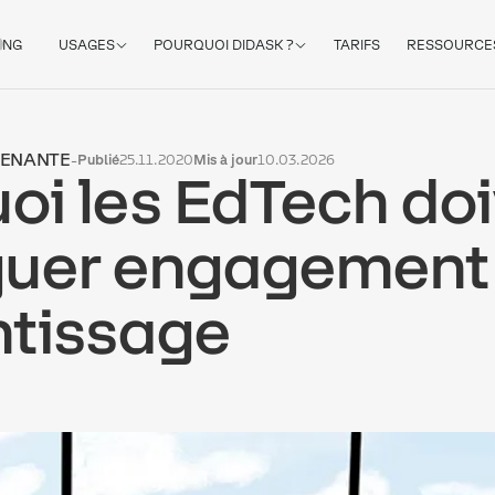
ING
USAGES
POURQUOI DIDASK ?
TARIFS
RESSOURCE
RENANTE
-
Publié
25.11.2020
Mis à jour
10.03.2026
oi les EdTech do
guer engagement
ntissage