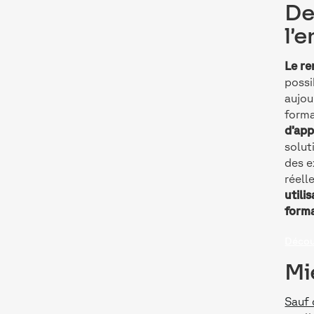
De
l’
Le re
possi
aujou
forma
d’app
solut
des e
réell
utili
forma
Décou
Mi
Sauf 