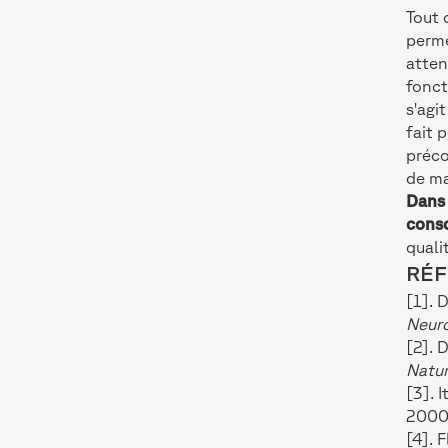
Tout 
perme
atten
fonct
s'agit
fait 
préco
de ma
Dans 
consc
quali
RÉ
[1]. 
Neur
[2]. 
Natu
[3]. I
2000
[4]. 