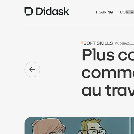
TRAINING
COACH
NEW
SOFT SKILLS
-
Publié
25.
Plus c
commen
au trav