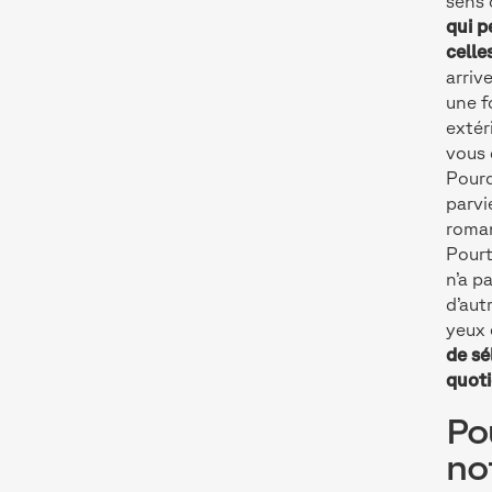
sens 
qui p
celle
arriv
une f
extér
vous 
Pourq
parvi
roman
Pourt
n’a p
d’aut
yeux 
de sé
quoti
Po
no