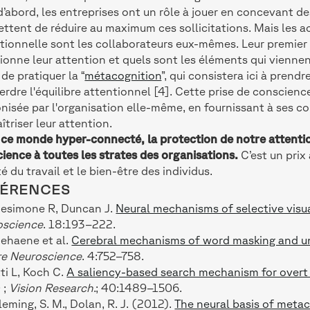
d’abord, les entreprises ont un rôle à jouer en concevant des
ttent de réduire au maximum ces sollicitations. Mais les ac
tionnelle sont les collaborateurs eux-mêmes. Leur premie
ionne leur attention et quels sont les éléments qui viennent 
 de pratiquer la “
métacognition
”, qui consistera ici à prendr
perdre l'équilibre attentionnel [4]. Cette prise de conscience
nisée par l'organisation elle-même, en fournissant à ses c
îtriser leur attention.
ce monde hyper-connecté, la protection de notre attentio
ience à toutes les strates des organisations.
C’est un prix
té du travail et le bien-être des individus.
FÉRENCES
Desimone R, Duncan J.
Neural mechanisms of selective visu
oscience
. 18:193–222.
Dehaene et al.
Cerebral mechanisms of word masking and un
re Neuroscience
. 4:752–758.
tti L, Koch C.
A saliency-based search mechanism for overt a
 ;
Vision Research
.; 40:1489–1506.
Fleming, S. M., Dolan, R. J. (2012).
The neural basis of metac