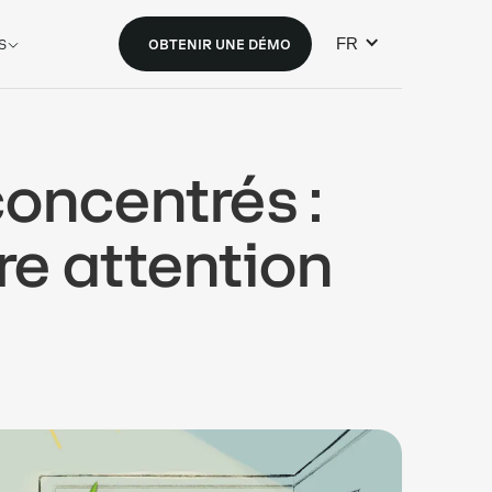
FR
S
OBTENIR UNE DÉMO
oncentrés :
e attention