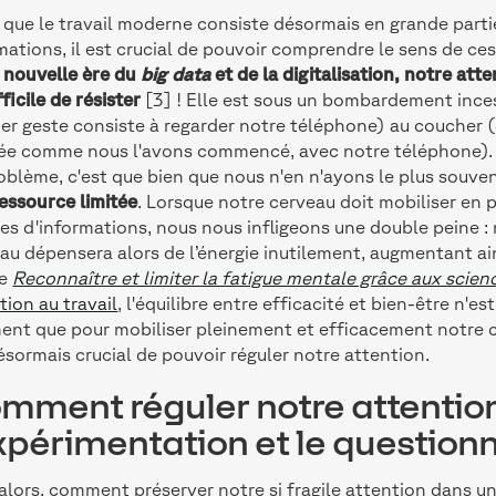
 que le travail moderne consiste désormais en grande partie 
mations, il est crucial de pouvoir comprendre le sens de ce
 nouvelle ère du
big data
et de la digitalisation, notre att
fficile de résister
[3] ! Elle est sous un bombardement inces
er geste consiste à regarder notre téléphone) au coucher (
ée comme nous l'avons commencé, avec notre téléphone).
oblème, c'est que bien que nous n'en n'ayons le plus souv
essource limitée
. Lorsque notre cerveau doit mobiliser en 
es d'informations, nous nous infligeons une double peine :
au dépensera alors de l’énergie inutilement, augmentant ain
le
Reconnaître et limiter la fatigue mentale grâce aux scien
tion au travail
, l'équilibre entre efficacité et bien-être n'
ent que pour mobiliser pleinement et efficacement notre ce
ésormais crucial de pouvoir réguler notre attention.
mment réguler notre attention
expérimentation et le questio
alors, comment préserver notre si fragile attention dans 