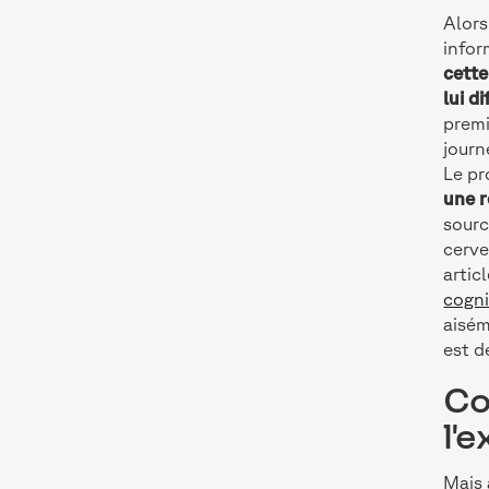
Alors
infor
cette
lui di
premi
journ
Le pr
une r
sourc
cerve
artic
cogni
aisém
est d
Co
l'
Mais 