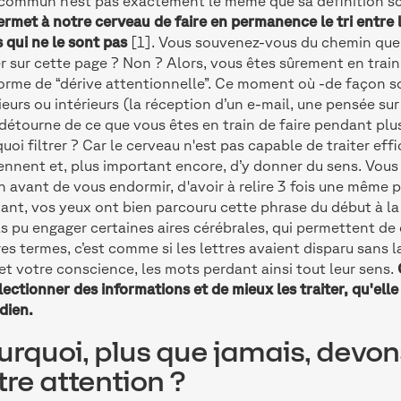
commun n’est pas exactement le même que sa définition sc
ermet à notre cerveau de faire en permanence le tri entre 
s qui ne le sont pas
[1]. Vous souvenez-vous du chemin que 
er sur cette page ? Non ? Alors, vous êtes sûrement en train
orme de “dérive attentionnelle”. Ce moment où -de façon s
ieurs ou intérieurs (la réception d’un e-mail, une pensée su
détourne de ce que vous êtes en train de faire pendant plu
uoi filtrer ? Car le cerveau n'est pas capable de traiter eff
ennent et, plus important encore, d’y donner du sens. Vous e
 avant de vous endormir, d'avoir à relire 3 fois une même 
ant, vos yeux ont bien parcouru cette phrase du début à la 
as pu engager certaines aires cérébrales, qui permettent d
res termes, c’est comme si les lettres avaient disparu sans 
et votre conscience, les mots perdant ainsi tout leur sens.
lectionner des informations et de mieux les traiter, qu'ell
dien.
urquoi, plus que jamais, devo
tre attention ?