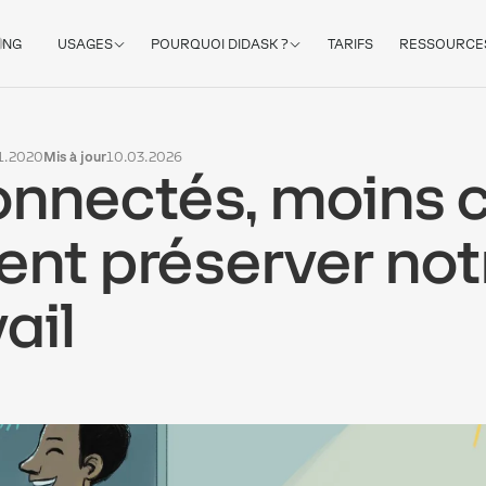
ING
USAGES
POURQUOI DIDASK ?
TARIFS
RESSOURCE
11.2020
Mis à jour
10.03.2026
onnectés, moins c
t préserver notr
ail