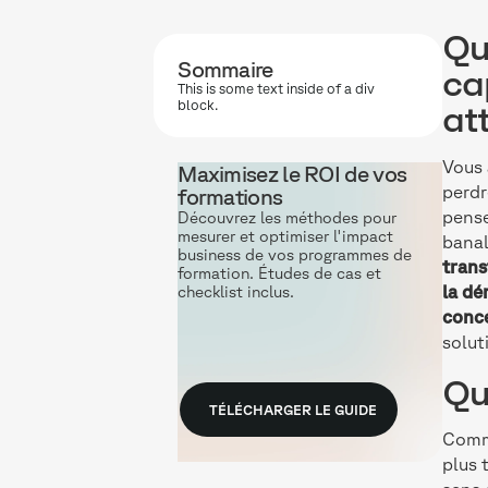
Qu
Sommaire
ca
This is some text inside of a div
block.
at
Vous 
Maximisez le ROI de vos
perdr
formations
pense
Découvrez les méthodes pour
mesurer et optimiser l'impact
banal
business de vos programmes de
trans
formation. Études de cas et
la dé
checklist inclus.
conce
solut
Qu
TÉLÉCHARGER LE GUIDE
Comme
plus 