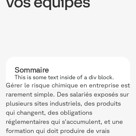
vos équipes
POURQUOI D
RESSOURC
NOS USAG
TECHNOLOGIE
BLOG
ONBOARDIN
Sommaire
MANIFESTE
GUIDES
FORCES DE V
This is some text inside of a div block.
ACCOMPAGNE
RECHERCHE
CONFORMITÉ
Gérer le risque chimique en entreprise est
rarement simple. Des salariés exposés sur
TÉMOIGNAGES
ÉVÈNEMENTS 
RELATIONS C
plusieurs sites industriels, des produits
INTÉGRATIONS
CLIENTS & P
qui changent, des obligations
réglementaires qui s'accumulent, et une
LOGICIELS
formation qui doit produire de vrais