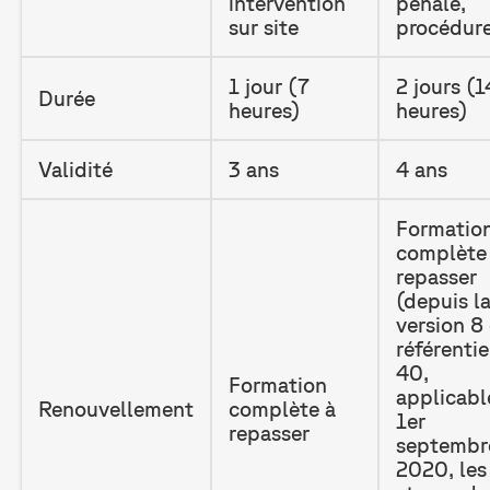
intervention
pénale,
sur site
procédur
1 jour (7
2 jours (1
Durée
heures)
heures)
Validité
3 ans
4 ans
Formatio
complète
repasser
(depuis l
version 8
référenti
40,
Formation
applicabl
Renouvellement
complète à
1er
repasser
septembr
2020, les