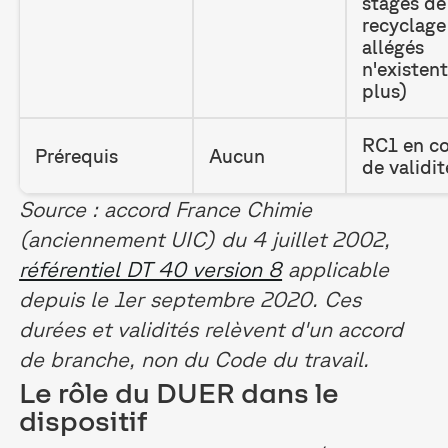
stages de
recyclage
allégés
n'existen
plus)
RC1 en c
Prérequis
Aucun
de validit
Source : accord France Chimie
(anciennement UIC) du 4 juillet 2002,
référentiel DT 40 version 8
applicable
depuis le 1er septembre 2020. Ces
durées et validités relèvent d'un accord
de branche, non du Code du travail.
Le rôle du DUER dans le
dispositif