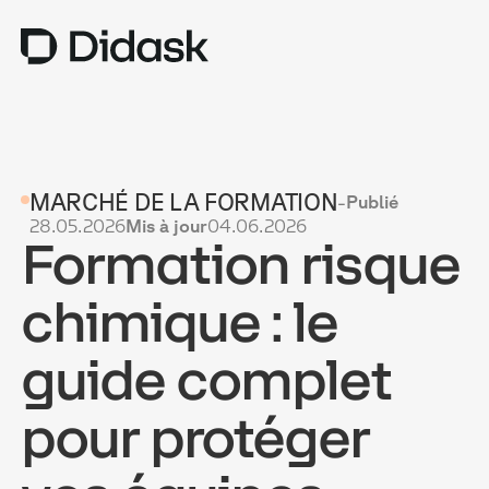
TRAINING
MARCHÉ DE LA FORMATION
-
Publié
COACHING
NEW
28.05.2026
Mis à jour
04.06.2026
Formation risque
USAGES
POURQUOI DIDASK ?
chimique : le
TARIFS
guide complet
RESSOURCES
pour protéger
OBTENIR UNE DÉMO