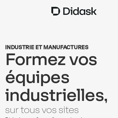
TRAINING
INDUSTRIE ET MANUFACTURES
COACHING
NEW
Formez vos
USAGES
équipes
POURQUOI DIDASK ?
TARIFS
industrielles,
RESSOURCES
sur tous vos sites
OBTENIR UNE DÉMO