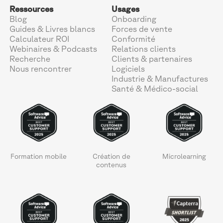
Ressources
Usages
Blog
Onboarding
Guides & Livres blancs
Forces de vente
Calculateur ROI
Conformité
Webinaires & Podcasts
Relations clients
Recherche
Clients & partenaires
Nous rencontrer
Logiciels
Industrie & Manufactures
Santé & Médico-social
Formation mobile
Création de
Microlearning
contenus