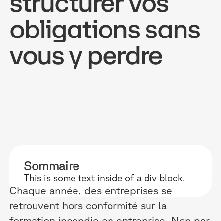
structurer vos
obligations sans
vous y perdre
POURQUOI D
RESSOURC
NOS USAG
TECHNOLOGIE
BLOG
ONBOARDIN
MANIFESTE
GUIDES
FORCES DE V
ACCOMPAGNE
RECHERCHE
CONFORMITÉ
TÉMOIGNAGES
ÉVÈNEMENTS 
RELATIONS C
Sommaire
This is some text inside of a div block.
INTÉGRATIONS
CLIENTS & P
Chaque année, des entreprises se
LOGICIELS
retrouvent hors conformité sur la
formation incendie en entreprise. Non par