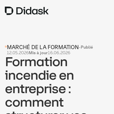
TRAINING
MARCHÉ DE LA FORMATION
-
Publié
COACHING
NEW
12.05.2026
Mis à jour
16.06.2026
Formation
USAGES
POURQUOI DIDASK ?
incendie en
TARIFS
entreprise :
RESSOURCES
comment
OBTENIR UNE DÉMO