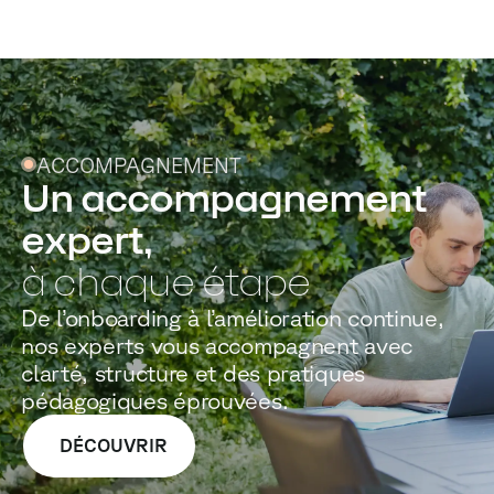
ACCOMPAGNEMENT
Un accompagnement
expert,
à chaque étape
De l’onboarding à l’amélioration continue,
nos experts vous accompagnent avec
clarté, structure et des pratiques
pédagogiques éprouvées.
DÉCOUVRIR