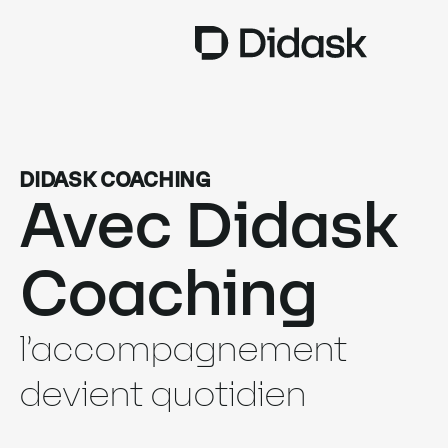
TRAINING
DIDASK COACHING
COACHING
NEW
Avec Didask
USAGES
Coaching
POURQUOI DIDASK ?
TARIFS
l’accompagnement
RESSOURCES
devient quotidien
OBTENIR UNE DÉMO