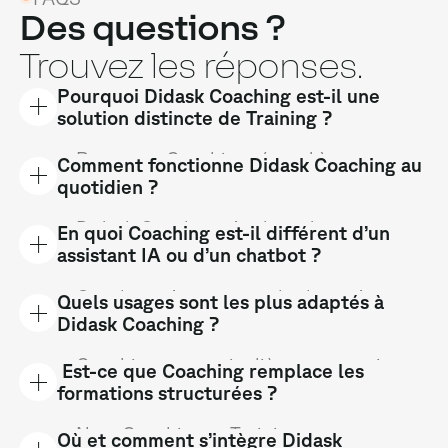
Des questions ?
Trouvez les réponses.
Pourquoi Didask Coaching est-il une
solution distincte de Training ?
Parce que Coaching répond à un autre
Comment fonctionne Didask Coaching au
moment de l’apprentissage :
quotidien ?
l’apprentissage au fil du travail.
Didask Coaching s’intègre dans vos
En quoi Coaching est-il différent d’un
Training structure les compétences ;
outils (CRM, support, intranet…).
assistant IA ou d’un chatbot ?
Coaching accompagne les collaborateurs
dans leurs outils métiers, au moment
Les collaborateurs peuvent poser une
Coaching n’est pas un chatbot : c’est un
Quels usages sont les plus adaptés à
précis où ils en ont besoin.
question, comprendre une procédure ou
coach d’apprentissage.
Didask Coaching ?
réviser une compétence sans quitter leur
environnement de travail.
Il s’appuie sur une modélisation
Coaching est particulièrement pertinent
Est-ce que Coaching remplace les
pédagogique pour :
pour :
formations structurées ?
Le coach propose des explications, pose
des questions de compréhension et
– vérifier la compréhension,
– l’onboarding des nouveaux
Non. Coaching et Training sont
Où et comment s’intègre Didask
guide la pratique immédiate.