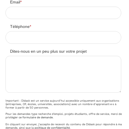
Email
*
Téléphone
*
Dites-nous en un peu plus sur votre projet
Important : Didask est un service aujourd'hui accessible uniquement aux organisations
(entreprises, OF, écoles, universités, associations) avec un nombre d'apprenant·e·s à
former à partir de 50 personnes.
Pour les demandes type recherche d'emploi, projets étudiants, offre de service, merci de
privilégier
ce formulaire de demande
.
En cliquant sur envoyer, j'accepte de recevoir du contenu de Didask pour répondre à ma
demande, ainsi que la
politique de confidentialité
.