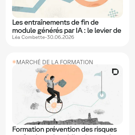
Les entraînements de fin de
module générés par IA : le levier de
performance que vos formations
Léa Combette
-
30.06.2026
n'ont pas encore activé
MARCHÉ DE LA FORMATION
Formation prévention des risques