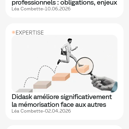
professionnels : obligations, enjeux
et meilleures pratiques
Léa Combette
-
10.06.2026
EXPERTISE
Didask améliore significativement
la mémorisation face aux autres
formats e-learning : les résultats de
Léa Combette
-
02.04.2026
notre étude d'impact randomisée