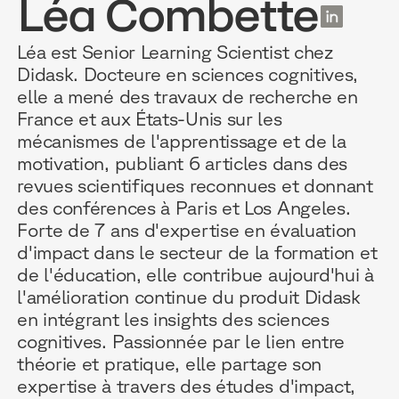
Léa Combette
FR
Léa est Senior Learning Scientist chez
Didask. Docteure en sciences cognitives,
elle a mené des travaux de recherche en
POURQUOI D
RESSOURC
NOS USAG
France et aux États-Unis sur les
mécanismes de l'apprentissage et de la
motivation, publiant 6 articles dans des
TECHNOLOGIE
BLOG
ONBOARDIN
revues scientifiques reconnues et donnant
MANIFESTE
GUIDES
FORCES DE V
des conférences à Paris et Los Angeles.
Forte de 7 ans d'expertise en évaluation
ACCOMPAGNE
RECHERCHE
CONFORMITÉ
d'impact dans le secteur de la formation et
de l'éducation, elle contribue aujourd'hui à
TÉMOIGNAGES
ÉVÈNEMENTS 
RELATIONS C
l'amélioration continue du produit Didask
en intégrant les insights des sciences
INTÉGRATIONS
CLIENTS & P
cognitives. Passionnée par le lien entre
théorie et pratique, elle partage son
LOGICIELS
expertise à travers des études d'impact,