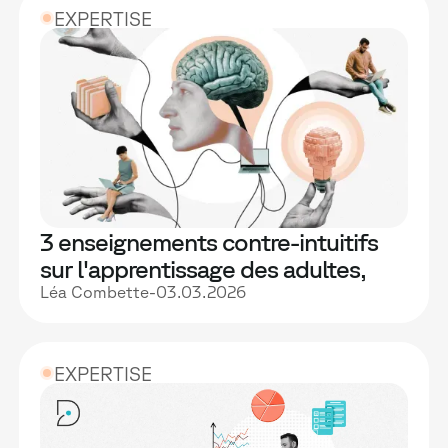
EXPERTISE
3 enseignements contre-intuitifs
sur l'apprentissage des adultes,
mesurés par notre étude
Léa Combette
-
03.03.2026
comparative
EXPERTISE