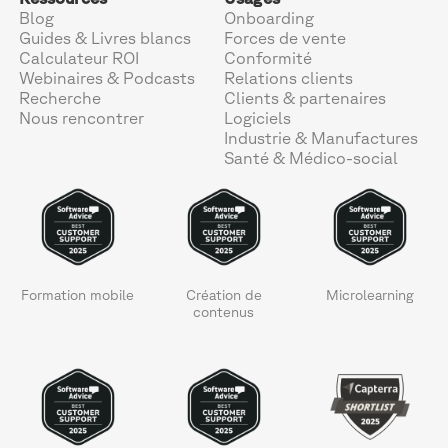
Blog
Onboarding
Guides & Livres blancs
Forces de vente
Calculateur ROI
Conformité
Webinaires & Podcasts
Relations clients
Recherche
Clients & partenaires
Nous rencontrer
Logiciels
Industrie & Manufactures
Santé & Médico-social
Formation mobile
Création de
Microlearning
contenus