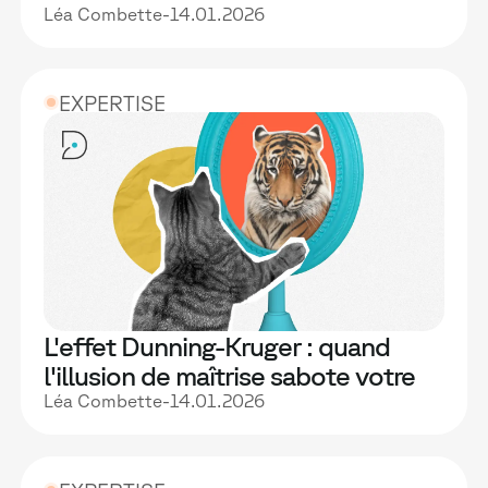
formation en entreprise
Léa Combette
-
14.01.2026
EXPERTISE
L'effet Dunning-Kruger : quand
l'illusion de maîtrise sabote votre
montée en compétences
Léa Combette
-
14.01.2026