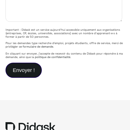
Important : Didask est un service aujourd'hui accessible uniquement aux organisations
(entreprises, OF, écoles, universités, associations) avec un nombre d'apprenant·e·s à
former à partir de 50 personnes.
Pour les demandes type recherche d'emploi, projets étudiants, offre de service, merci de
privilégier
ce formulaire de demande
.
En cliquant sur envoyer, j'accepte de recevoir du contenu de Didask pour répondre à ma
demande, ainsi que la
politique de confidentialité
.