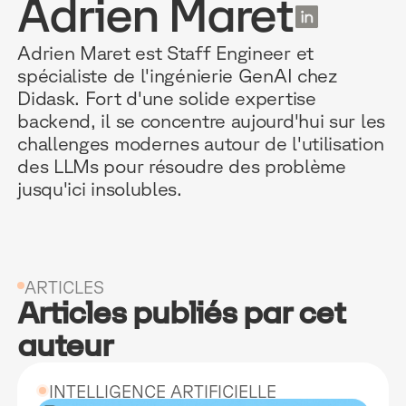
Adrien Maret
FR
Adrien Maret est Staff Engineer et
spécialiste de l'ingénierie GenAI chez
Didask. Fort d'une solide expertise
POURQUOI D
RESSOURC
NOS USAG
backend, il se concentre aujourd'hui sur les
challenges modernes autour de l'utilisation
des LLMs pour résoudre des problème
TECHNOLOGIE
BLOG
ONBOARDIN
jusqu'ici insolubles.
MANIFESTE
GUIDES
FORCES DE V
ACCOMPAGNE
RECHERCHE
CONFORMITÉ
ARTICLES
TÉMOIGNAGES
ÉVÈNEMENTS 
RELATIONS C
Articles publiés par cet
INTÉGRATIONS
CLIENTS & P
auteur
LOGICIELS
INTELLIGENCE ARTIFICIELLE