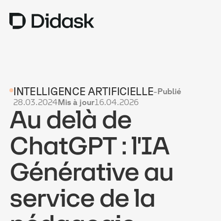
TRAINING
INTELLIGENCE ARTIFICIELLE
-
Publié
COACHING
NEW
28.03.2024
Mis à jour
16.04.2026
Au delà de
USAGES
POURQUOI DIDASK ?
ChatGPT : l'IA
TARIFS
Générative au
RESSOURCES
service de la
OBTENIR UNE DÉMO