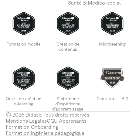
Santé & Médico-social
Formation mobile
Création de
Microlearning
contenus
Outils de création
Plateforme
Capterra — 4,9
e-learning
d’expérience
d’apprentissage
© 2026 Didask. Tous droits réservés.
Mentions Legales
CGU Apprenants
Formation Onboarding
Formation ingénierie pédagogique