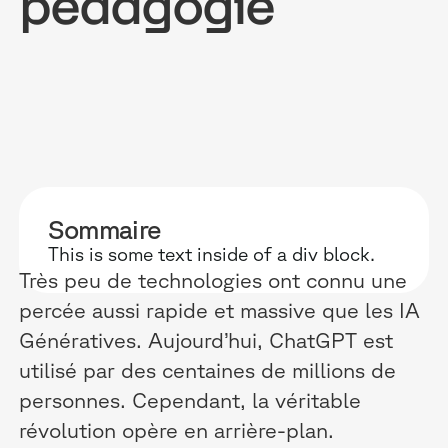
pédagogie
POURQUOI D
RESSOURC
NOS USAG
TECHNOLOGIE
BLOG
ONBOARDIN
Sommaire
MANIFESTE
GUIDES
FORCES DE V
This is some text inside of a div block.
ACCOMPAGNE
RECHERCHE
CONFORMITÉ
Très peu de technologies ont connu une
percée aussi rapide et massive que les IA
TÉMOIGNAGES
ÉVÈNEMENTS 
RELATIONS C
Génératives. Aujourd’hui, ChatGPT est
INTÉGRATIONS
CLIENTS & P
utilisé par des centaines de millions de
personnes. Cependant, la véritable
LOGICIELS
révolution opère en arrière-plan.