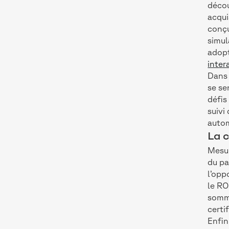
décou
acqui
conçu
simul
adopt
inter
Dans 
se se
défis
suivi
autom
La c
Mesur
du pa
l’opp
le RO
somma
certi
Enfin