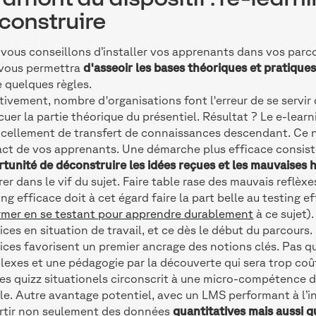
construire
vous conseillons d’installer vos apprenants dans vos parc
 vous permettra
d'asseoir les bases théoriques et pratique
e quelques règles.
tivement, nombre d'organisations font l'erreur de se serv
cuer la partie théorique du présentiel. Résultat ? Le e-lea
ellement de transfert de connaissances descendant. Ce n’
act de vos apprenants. Une démarche plus efficace consis
tunité de déconstruire les idées reçues et les mauvaises 
rer dans le vif du sujet. Faire table rase des mauvais reflèx
ing efficace doit à cet égard faire la part belle au testing ef
rmer en se testant pour apprendre durablement
à ce sujet).
ices en situation de travail, et ce dès le début du parcour
ices favorisent un premier ancrage des notions clés. Pas qu
exes et une pédagogie par la découverte qui sera trop coû
es quizz situationels circonscrit à une micro-compétence d
le. Autre avantage potentiel, avec un LMS performant à l’i
rtir non seulement des données
quantitatives mais aussi q