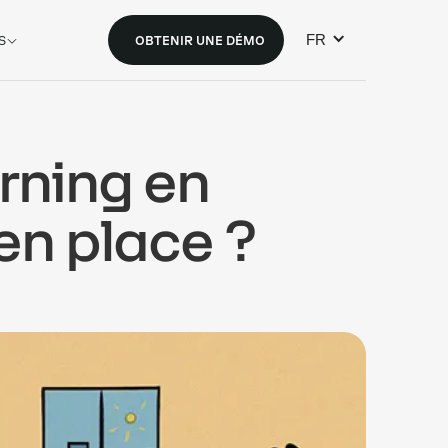
FR
S
OBTENIR UNE DÉMO
rning en
 en place ?