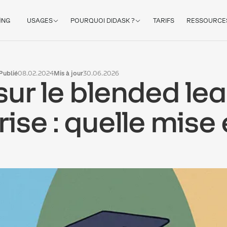
ING
USAGES
POURQUOI DIDASK ?
TARIFS
RESSOURCE
Publié
08.02.2024
Mis à jour
30.06.2026
ur le blended lea
ise : quelle mise