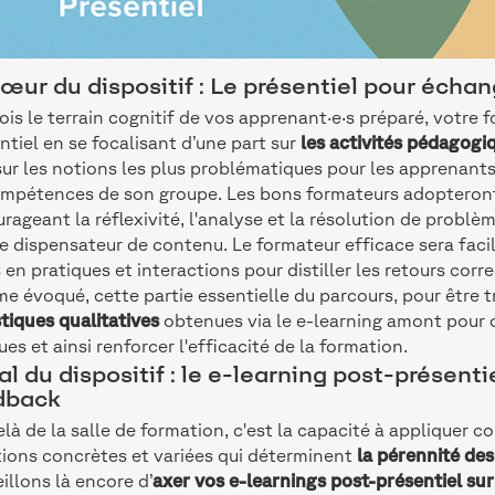
œur du dispositif : Le présentiel pour échan
ois le terrain cognitif de vos apprenant·e·s préparé, votre
ntiel en se focalisant d’une part sur
les activités pédagogi
sur les notions les plus problématiques pour les apprenants.
mpétences de son groupe. Les bons formateurs adopteron
rageant la réflexivité, l'analyse et la résolution de problè
e dispensateur de contenu. Le formateur efficace sera facil
 en pratiques et interactions pour distiller les retours corr
 évoqué, cette partie essentielle du parcours, pour être 
stiques qualitatives
obtenues via le e-learning amont pour 
ques et ainsi renforcer l'efficacité de la formation.
al du dispositif : le e-learning post-présenti
dback
là de la salle de formation, c'est la capacité à appliquer 
tions concrètes et variées qui déterminent
la pérennité de
illons là encore d’
axer vos e-learnings post-présentiel sur