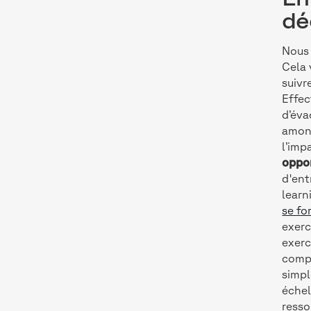
dé
Nous 
Cela
suivr
Effec
d’éva
amonc
l’imp
oppor
d'ent
learn
se fo
exerc
exerc
compl
simpl
échel
resso