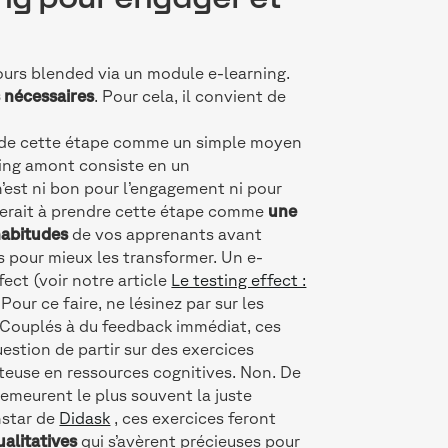
ours blended via un module e-learning.
s nécessaires
. Pour cela, il convient de
ir de cette étape comme un simple moyen
rning amont consiste en un
est ni bon pour l’engagement ni pour
terait à prendre cette étape comme
une
habitudes
de vos apprenants avant
es pour mieux les transformer. Un e-
fect (voir notre article
Le testing effect :
 Pour ce faire, ne lésinez par sur les
s. Couplés à du feedback immédiat, ces
estion de partir sur des exercices
teuse en ressources cognitives. Non. De
emeurent le plus souvent la juste
nstar de
Didask
, ces exercices feront
ualitatives
qui s’avèrent précieuses pour