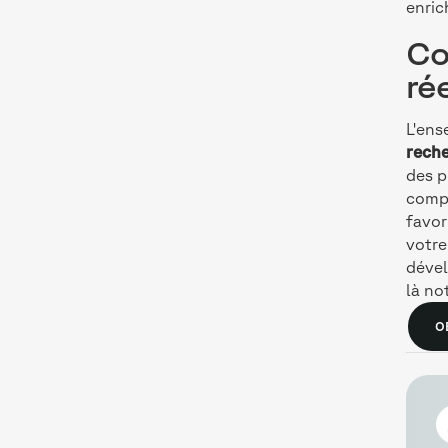
enric
Co
ré
L'ens
reche
des p
compt
favor
votre
dével
là no
O