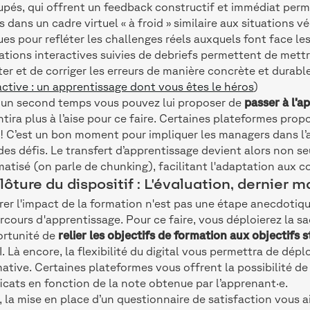
pés, qui offrent un feedback constructif et immédiat perm
s dans un cadre virtuel « à froid » similaire aux situations v
es pour refléter les challenges réels auxquels font face l
ations interactives suivies de debriefs permettent de mettr
er et de corriger les erreurs de manière concrète et durable
active : un apprentissage dont vous êtes le héros
)
un second temps vous pouvez lui proposer de
passer à l’a
ntira plus à l’aise pour ce faire. Certaines plateformes pro
 ! C’est un bon moment pour impliquer les managers dans 
 des défis. Le transfert d’apprentissage devient alors non s
atisé (on parle de chunking), facilitant l'adaptation aux c
lôture du dispositif : L'évaluation, dernier m
er l'impact de la formation n'est pas une étape anecdotique
rcours d'apprentissage. Pour ce faire, vous déploierez la sa
ortunité de
relier les objectifs de formation aux objectifs 
I. Là encore, la flexibilité du digital vous permettra de dép
tive. Certaines plateformes vous offrent la possibilité 
ficats en fonction de la note obtenue par l’apprenant·e.
, la mise en place d’un questionnaire de satisfaction vous 