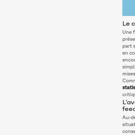
Le c
Une f
prése
part 
en co
encou
simpl
mises
Comme
stati
criti
L’av
fee
Au-de
situa
conse