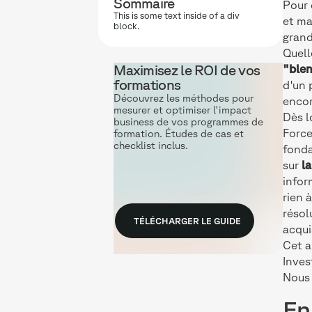
Sommaire
Pour 
This is some text inside of a div
et ma
block.
grand
Quell
Maximisez le ROI de vos
"blen
formations
d'un 
Découvrez les méthodes pour
encor
mesurer et optimiser l'impact
Dès l
business de vos programmes de
Force
formation. Études de cas et
checklist inclus.
fonda
sur
l
infor
rien 
résol
TÉLÉCHARGER LE GUIDE
acqui
Cet a
Inves
Nous 
En