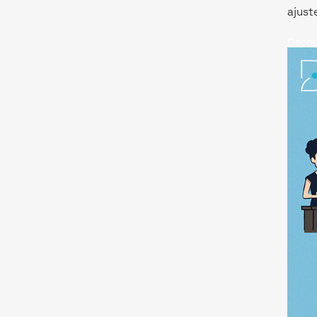
ajust
Découv