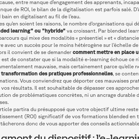
cause, entre manque d’engagement des apprenants, incapac
nque de ROI, le bilan de la digitalisation est parfois salé. 
 bain en digitalisant au fil de l’eau.
es qu’en soient les raisons, le nombre d’organisations qui 
ded learning" ou "hybride"
va croissant. Par blended learn
parcours qui mixe des modalités « présentiel » et « distanc
e avec un succès pour le moins hétérogène sur l’échelle d
ors il convient de se demander
comment mettre en place un 
 est de constater que si la modalité e-learning échoue ce n’
mentalement mauvaise, mais certainement parce qu’elle n
a transformation des pratiques professionnelles
, se conten
mations. Vous conviendrez que déporter ces mauvaises prat
à vos résultats. Il est souhaitable de dépasser ces approches
ution de problématiques concrètes, ni un ancrage durabl
ses.
rticle partira du présupposé que votre objectif ultime reste
tissement (ROI) significatif de vos formations blended en
tâcherons donc de vous apporter des conseils actionnable
 amont du dispositif : l'e-lear