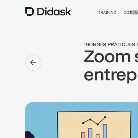
TRAINING
COACH
NEW
BONNES PRATIQUES
-
Zoom s
entrepr