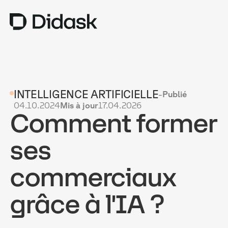
TRAINING
INTELLIGENCE ARTIFICIELLE
-
Publié
COACHING
NEW
04.10.2024
Mis à jour
17.04.2026
Comment former
USAGES
POURQUOI DIDASK ?
ses
TARIFS
commerciaux
RESSOURCES
grâce à l'IA ?
OBTENIR UNE DÉMO