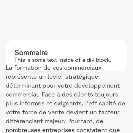
POURQUOI D
RESSOURC
NOS USAG
Sommaire
TECHNOLOGIE
BLOG
ONBOARDIN
This is some text inside of a div block.
La formation de vos commerciaux
MANIFESTE
GUIDES
FORCES DE V
représente un levier stratégique
ACCOMPAGNE
RECHERCHE
CONFORMITÉ
déterminant pour votre développement
commercial. Face à des clients toujours
TÉMOIGNAGES
ÉVÈNEMENTS 
RELATIONS C
plus informés et exigeants, l'efficacité de
INTÉGRATIONS
CLIENTS & P
votre force de vente devient un facteur
différenciant majeur. Pourtant, de
LOGICIELS
nombreuses entreprises constatent que