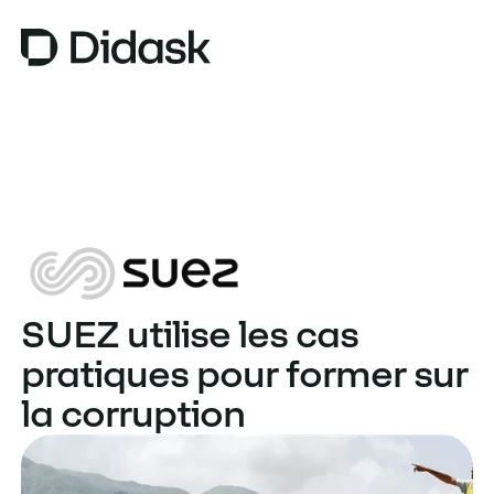
TRAINING
COACHING
NEW
USAGES
POURQUOI DIDASK ?
SUEZ utilise les cas
TARIFS
pratiques pour former sur
RESSOURCES
la corruption
OBTENIR UNE DÉMO