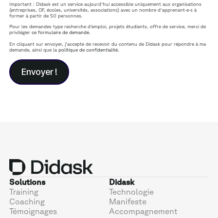
Important : Didask est un service aujourd'hui accessible uniquement aux organisations
(entreprises, OF, écoles, universités, associations) avec un nombre d'apprenant·e·s à
former à partir de 50 personnes.
Pour les demandes type recherche d'emploi, projets étudiants, offre de service, merci de
privilégier
ce formulaire de demande
.
En cliquant sur envoyer, j'accepte de recevoir du contenu de Didask pour répondre à ma
demande, ainsi que la
politique de confidentialité
.
Solutions
Didask
Training
Technologie
Coaching
Manifeste
Témoignages
Accompagnement