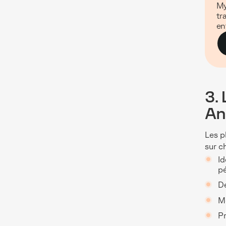
My
tr
en
3.
An
Les p
sur c
Id
p
Dé
Me
Pr