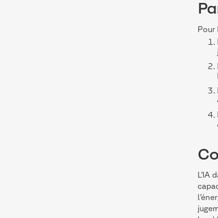
Pa
Pour 
Co
L’IA 
capac
l’éne
juge