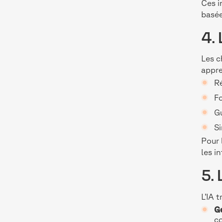
Ces i
basée
4.
Les c
appre
Ré
Fo
Gu
Si
Pour 
les i
5.
L’IA 
G
c