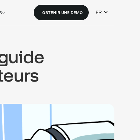
FR
S
OBTENIR UNE DÉMO
 guide
teurs