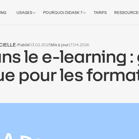
ING
USAGES
POURQUOI DIDASK ?
TARIFS
RESSOURCE
CIELLE
-
Publié
03.02.2025
Mis à jour
17.04.2026
ns le e-learning :
ue pour les forma