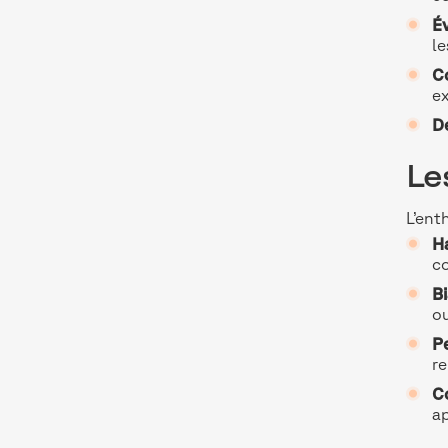
Év
le
C
ex
Dé
Le
L’ent
Ha
co
Bi
o
Pe
re
Co
a