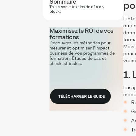
Sommaire
po
This is some text inside of a div
block.
L’int
outil
Maximisez le ROI de vos
donné
formations
forma
Découvrez les méthodes pour
Mais 
mesurer et optimiser l'impact
business de vos programmes de
pour 
formation. Études de cas et
vraim
checklist inclus.
1.
L’usa
modèl
TÉLÉCHARGER LE GUIDE
Ré
Gé
Ad
Tr