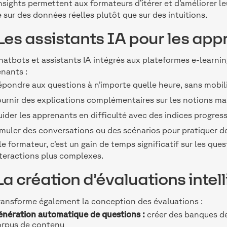
nsights permettent aux formateurs d’itérer et d’améliorer 
 sur des données réelles plutôt que sur des intuitions.
 Les assistants IA pour les ap
hatbots et assistants IA intégrés aux plateformes e-learni
nants :
pondre aux questions à n’importe quelle heure, sans mobili
urnir des explications complémentaires sur les notions ma
ider les apprenants en difficulté avec des indices progres
muler des conversations ou des scénarios pour pratiquer 
le formateur, c’est un gain de temps significatif sur les que
nteractions plus complexes.
 La création d’évaluations intel
transforme également la conception des évaluations :
énération automatique de questions :
créer des banques de 
orpus de contenu