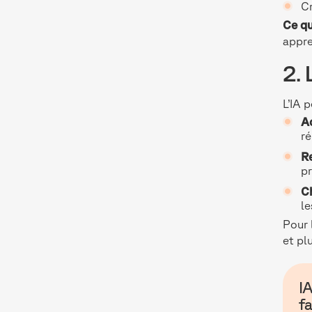
Cr
Ce qu
appre
2.
L’IA 
Ad
r
R
pr
Ch
le
Pour 
et pl
IA
f