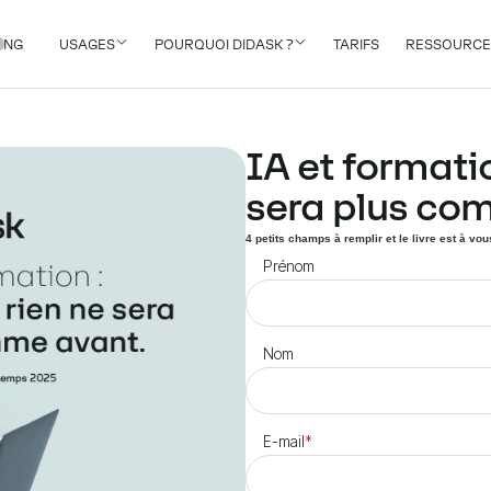
ING
USAGES
POURQUOI DIDASK ?
TARIFS
RESSOURCE
IA et formatio
sera plus co
4 petits champs à remplir et le livre est à vous
Prénom
Nom
E-mail
*