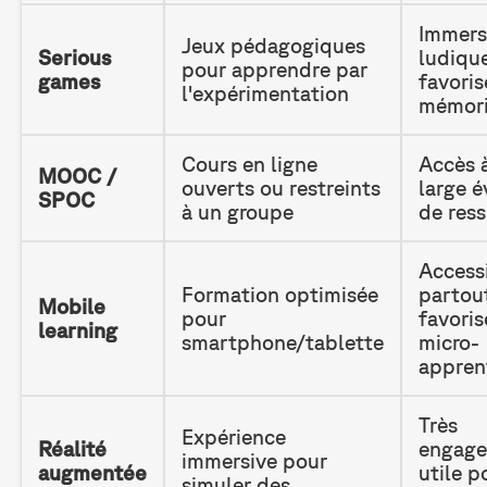
Immersi
Jeux pédagogiques
Serious
ludiqu
pour apprendre par
games
favoris
l'expérimentation
mémori
Cours en ligne
Accès 
MOOC /
ouverts ou restreints
large é
SPOC
à un groupe
de res
Access
Formation optimisée
partou
Mobile
pour
favoris
learning
smartphone/tablette
micro-
appren
Très
Expérience
Réalité
engage
immersive pour
augmentée
utile p
simuler des