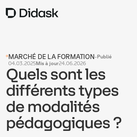
TRAINING
MARCHÉ DE LA FORMATION
-
Publié
COACHING
NEW
04.03.2025
Mis à jour
24.06.2026
Quels sont les
USAGES
POURQUOI DIDASK ?
différents types
TARIFS
de modalités
RESSOURCES
pédagogiques ?
OBTENIR UNE DÉMO