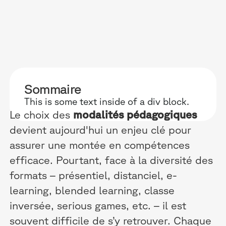
POURQUOI D
RESSOURC
NOS USAG
Sommaire
TECHNOLOGIE
BLOG
ONBOARDIN
This is some text inside of a div block.
Le choix des
modalités pédagogiques
MANIFESTE
GUIDES
FORCES DE V
devient aujourd'hui un enjeu clé pour
ACCOMPAGNE
RECHERCHE
CONFORMITÉ
assurer une montée en compétences
efficace. Pourtant, face à la diversité des
TÉMOIGNAGES
ÉVÈNEMENTS 
RELATIONS C
formats – présentiel, distanciel, e-
INTÉGRATIONS
CLIENTS & P
learning, blended learning, classe
inversée, serious games, etc. – il est
LOGICIELS
souvent difficile de s’y retrouver. Chaque