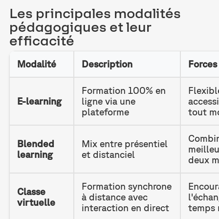
Les principales modalités
pédagogiques et leur
efficacité
Modalité
Description
Forces
Formation 100% en
Flexibl
E-learning
ligne via une
accessi
plateforme
tout m
Combin
Blended
Mix entre présentiel
meilleu
learning
et distanciel
deux 
Formation synchrone
Encour
Classe
à distance avec
l'écha
virtuelle
interaction en direct
temps 