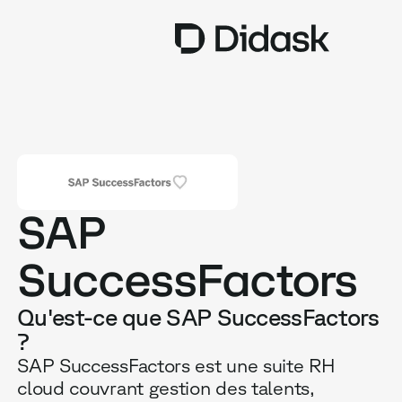
TRAINING
COACHING
NEW
USAGES
SAP
POURQUOI DIDASK ?
SuccessFactors
TARIFS
Qu'est-ce que SAP SuccessFactors
RESSOURCES
?
SAP SuccessFactors est une suite RH
cloud couvrant gestion des talents,
OBTENIR UNE DÉMO