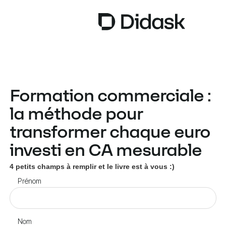
TRAINING
Formation commerciale :
COACHING
NEW
la méthode pour
USAGES
transformer chaque euro
POURQUOI DIDASK ?
investi en CA mesurable
TARIFS
4 petits champs à remplir et le livre est à vous :)
Prénom
RESSOURCES
Nom
OBTENIR UNE DÉMO