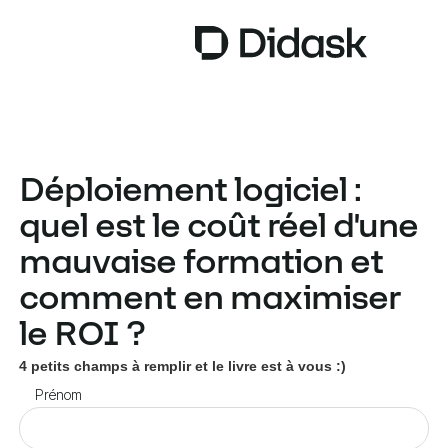
TRAINING
Déploiement logiciel :
COACHING
NEW
quel est le coût réel d'une
USAGES
mauvaise formation et
POURQUOI DIDASK ?
comment en maximiser
TARIFS
le ROI ?
RESSOURCES
4 petits champs à remplir et le livre est à vous :)
Prénom
OBTENIR UNE DÉMO