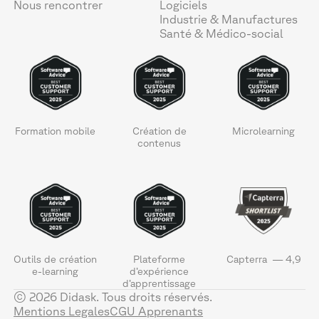
Nous rencontrer
Logiciels
Industrie & Manufactures
Santé & Médico-social
Formation mobile
Création de
Microlearning
contenus
Outils de création
Plateforme
Capterra — 4,9
e-learning
d’expérience
d’apprentissage
© 2026 Didask. Tous droits réservés.
Mentions Legales
CGU Apprenants