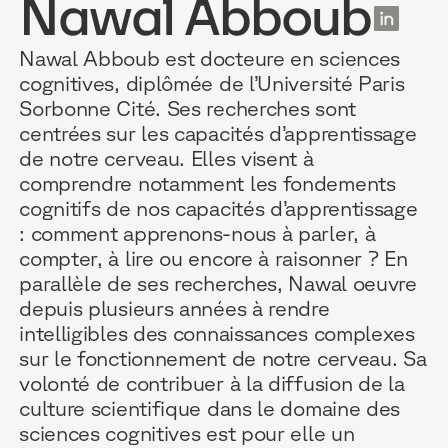
Nawal Abboub
FR
Nawal Abboub est docteure en sciences
cognitives, diplômée de l’Université Paris
Sorbonne Cité. Ses recherches sont
POURQUOI D
RESSOURC
NOS USAG
centrées sur les capacités d’apprentissage
de notre cerveau. Elles visent à
comprendre notamment les fondements
TECHNOLOGIE
BLOG
ONBOARDIN
cognitifs de nos capacités d’apprentissage
MANIFESTE
GUIDES
FORCES DE V
: comment apprenons-nous à parler, à
compter, à lire ou encore à raisonner ? En
ACCOMPAGNE
RECHERCHE
CONFORMITÉ
parallèle de ses recherches, Nawal oeuvre
depuis plusieurs années à rendre
TÉMOIGNAGES
ÉVÈNEMENTS 
RELATIONS C
intelligibles des connaissances complexes
sur le fonctionnement de notre cerveau. Sa
INTÉGRATIONS
CLIENTS & P
volonté de contribuer à la diffusion de la
culture scientifique dans le domaine des
LOGICIELS
sciences cognitives est pour elle un