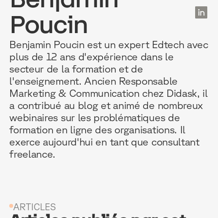
FR
Poucin
Benjamin Poucin est un expert Edtech avec
POURQUOI D
RESSOURC
NOS USAG
plus de 12 ans d'expérience dans le
secteur de la formation et de
l'enseignement. Ancien Responsable
TECHNOLOGIE
BLOG
ONBOARDIN
Marketing & Communication chez Didask, il
a contribué au blog et animé de nombreux
MANIFESTE
GUIDES
FORCES DE V
webinaires sur les problématiques de
formation en ligne des organisations. Il
ACCOMPAGNE
RECHERCHE
CONFORMITÉ
exerce aujourd'hui en tant que consultant
freelance.
TÉMOIGNAGES
ÉVÈNEMENTS 
RELATIONS C
INTÉGRATIONS
CLIENTS & P
LOGICIELS
ARTICLES