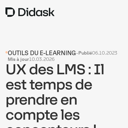
TRAINING
OUTILS DU E-LEARNING
-
Publié
06.10.2023
COACHING
NEW
Mis à jour
10.03.2026
UX des LMS : Il
USAGES
POURQUOI DIDASK ?
est temps de
TARIFS
prendre en
RESSOURCES
compte les
OBTENIR UNE DÉMO