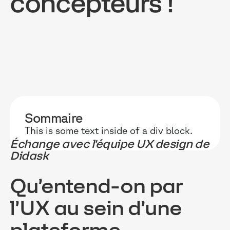
concepteurs !
POURQUOI D
RESSOURC
NOS USAG
TECHNOLOGIE
BLOG
ONBOARDIN
Sommaire
MANIFESTE
GUIDES
FORCES DE V
This is some text inside of a div block.
ACCOMPAGNE
RECHERCHE
CONFORMITÉ
Échange avec l'équipe UX design de
Didask
TÉMOIGNAGES
ÉVÈNEMENTS 
RELATIONS C
Qu’entend-on par
INTÉGRATIONS
CLIENTS & P
l’UX au sein d’une
LOGICIELS