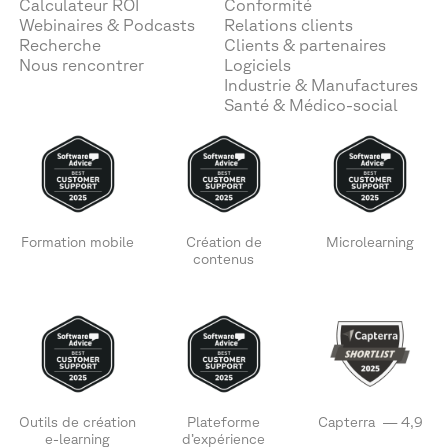
Calculateur ROI
Conformité
Webinaires & Podcasts
Relations clients
Recherche
Clients & partenaires
Nous rencontrer
Logiciels
Industrie & Manufactures
Santé & Médico-social
Formation mobile
Création de
Microlearning
contenus
Outils de création
Plateforme
Capterra — 4,9
e-learning
d’expérience