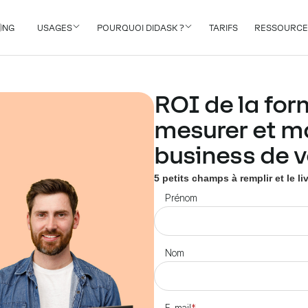
ING
USAGES
POURQUOI DIDASK ?
TARIFS
RESSOURCE
ROI de la fo
mesurer et m
business de v
5 petits champs à remplir et le li
Prénom
Nom