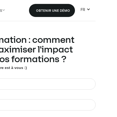
FR
S
OBTENIR UNE DÉMO
rmation : comment
aximiser l'impact
os formations ?
vre est à vous :)