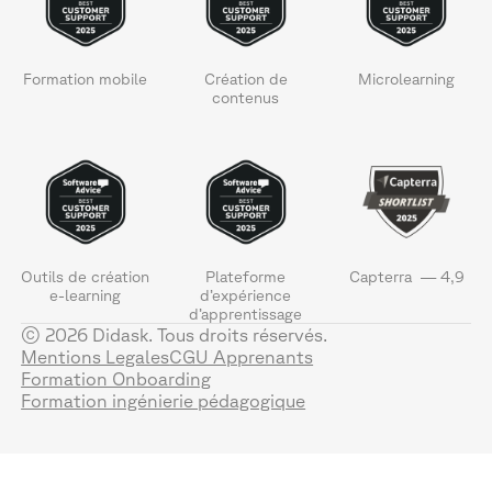
Formation mobile
Création de
Microlearning
contenus
Outils de création
Plateforme
Capterra — 4,9
e-learning
d’expérience
d’apprentissage
© 2026 Didask. Tous droits réservés.
Mentions Legales
CGU Apprenants
Formation Onboarding
Formation ingénierie pédagogique