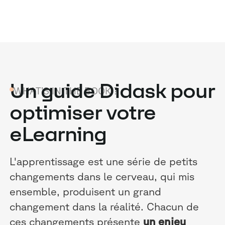
Un guide Didask pour
WHAT’S IN THE BOOK ?
optimiser votre
eLearning
L'apprentissage est une série de petits
changements dans le cerveau, qui mis
ensemble, produisent un grand
changement dans la réalité. Chacun de
ces changements présente
un enjeu