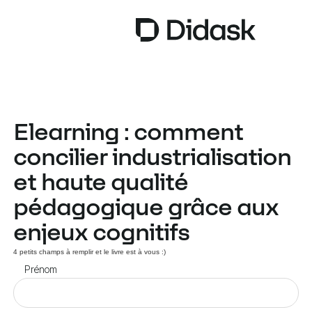
TRAINING
Elearning : comment
COACHING
NEW
concilier industrialisation
USAGES
et haute qualité
POURQUOI DIDASK ?
pédagogique grâce aux
TARIFS
enjeux cognitifs
RESSOURCES
4 petits champs à remplir et le livre est à vous :)
Prénom
OBTENIR UNE DÉMO