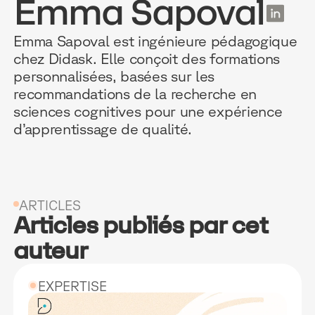
Emma Sapoval
FR
Emma Sapoval est ingénieure pédagogique
chez Didask. Elle conçoit des formations
personnalisées, basées sur les
POURQUOI D
RESSOURC
NOS USAG
recommandations de la recherche en
sciences cognitives pour une expérience
d’apprentissage de qualité.
TECHNOLOGIE
BLOG
ONBOARDIN
MANIFESTE
GUIDES
FORCES DE V
ACCOMPAGNE
RECHERCHE
CONFORMITÉ
ARTICLES
Articles publiés par cet
TÉMOIGNAGES
ÉVÈNEMENTS 
RELATIONS C
auteur
INTÉGRATIONS
CLIENTS & P
LOGICIELS
EXPERTISE