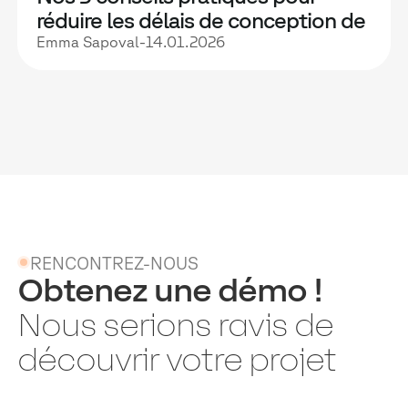
réduire les délais de conception de
vos formations grâce à l'IA, tout en
Emma Sapoval
-
14.01.2026
maintenant la qualité
RENCONTREZ-NOUS
Obtenez une démo !
Nous serions ravis de
découvrir votre projet