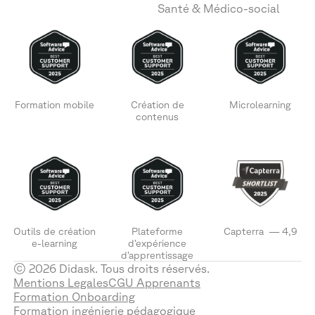
Santé & Médico-social
Formation mobile
Création de
Microlearning
contenus
Outils de création
Plateforme
Capterra — 4,9
e-learning
d’expérience
d’apprentissage
© 2026 Didask. Tous droits réservés.
Mentions Legales
CGU Apprenants
Formation Onboarding
Formation ingénierie pédagogique