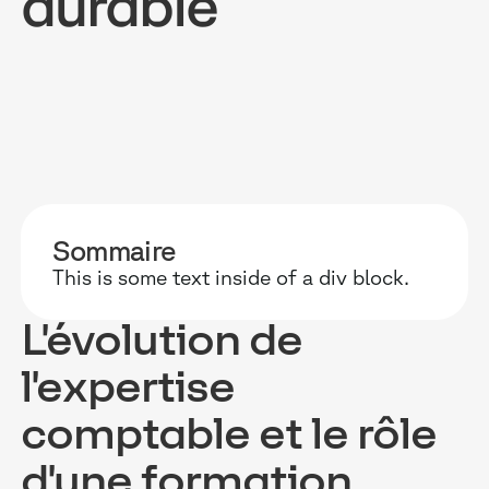
durable
POURQUOI D
RESSOURC
NOS USAG
TECHNOLOGIE
BLOG
ONBOARDIN
Sommaire
MANIFESTE
GUIDES
FORCES DE V
This is some text inside of a div block.
ACCOMPAGNE
RECHERCHE
CONFORMITÉ
L'évolution de
TÉMOIGNAGES
ÉVÈNEMENTS 
RELATIONS C
l'expertise
INTÉGRATIONS
CLIENTS & P
comptable et le rôle
LOGICIELS
d'une formation