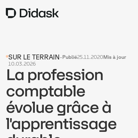
TRAINING
SUR LE TERRAIN
-
Publié
25.11.2020
Mis à jour
COACHING
NEW
10.03.2026
La profession
USAGES
POURQUOI DIDASK ?
comptable
TARIFS
évolue grâce à
RESSOURCES
l'apprentissage
OBTENIR UNE DÉMO